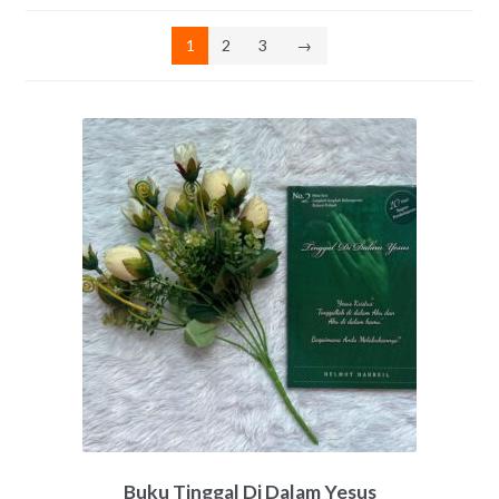
by
latest
1
2
3
→
Buku Tinggal Di Dalam Yesus