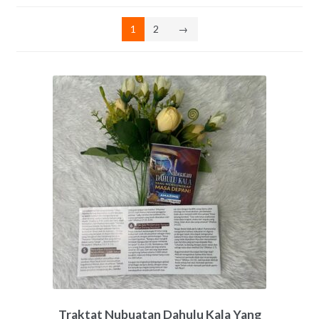
by
latest
1
2
→
Traktat Nubuatan Dahulu Kala Yang