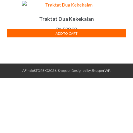
Traktat Dua Kekekalan
Rp
500.00
ADD TO CART
AFIndoSTORE ©2026.
Shopper
Designed by
ShopperWP
.