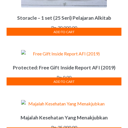
Storacle – 1 set (25 Seri) Pelajaran Alkitab
Rp
30,000.00
ADD TO CART
Protected: Free Gift Inside Report AFI (2019)
Rp
0.00
ADD TO CART
Majalah Kesehatan Yang Menakjubkan
Rp
35,000.00