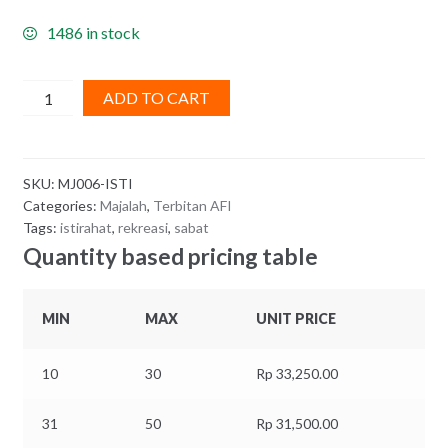
1486 in stock
Majalah
ADD TO CART
Istirahat
Dalam
Kehidupan
SKU:
MJ006-ISTI
Anda
Categories:
Majalah
,
Terbitan AFI
quantity
Tags:
istirahat
,
rekreasi
,
sabat
Quantity based pricing table
MIN
MAX
UNIT PRICE
10
30
Rp
33,250.00
31
50
Rp
31,500.00