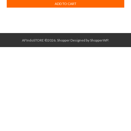
ADD TO CART
AFIndoSTORE ©2026.
Shopper
Designed by
ShopperWP
.