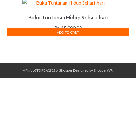
Buku Tuntunan Hidup Sehari-hari
Rp
15,000.00
ADD TO CART
AFIndoSTORE ©2026.
Shopper
Designed by
ShopperWP
.