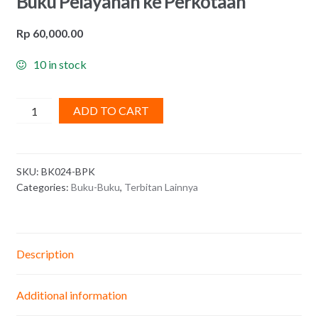
Buku Pelayanan ke Perkotaan
Rp
60,000.00
10 in stock
Buku
ADD TO CART
Pelayanan
ke
Perkotaan
SKU:
BK024-BPK
quantity
Categories:
Buku-Buku
,
Terbitan Lainnya
Description
Additional information